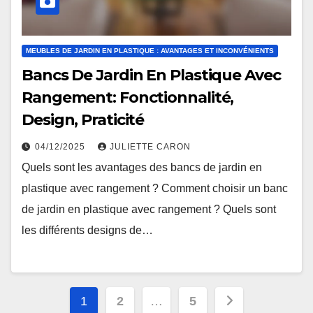
MEUBLES DE JARDIN EN PLASTIQUE : AVANTAGES ET INCONVÉNIENTS
Bancs De Jardin En Plastique Avec
Rangement: Fonctionnalité,
Design, Praticité
04/12/2025
JULIETTE CARON
Quels sont les avantages des bancs de jardin en
plastique avec rangement ? Comment choisir un banc
de jardin en plastique avec rangement ? Quels sont
les différents designs de…
Posts
1
2
…
5