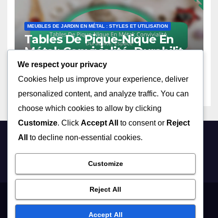
MEUBLES DE JARDIN EN MÉTAL : STYLES ET UTILISATION
Tables De Pique-Nique En
Métal: Convivialité, Durabilité,
Espace
We respect your privacy
05/12/2025
JULIETTE CARON
Cookies help us improve your experience, deliver
personalized content, and analyze traffic. You can
choose which cookies to allow by clicking
Customize
. Click
Accept All
to consent or
Reject
All
to decline non-essential cookies.
rdesjardins.com
Customize
Reject All
Cookies & Tracking
Get in Touch
About
Privacy Policy
Accept All