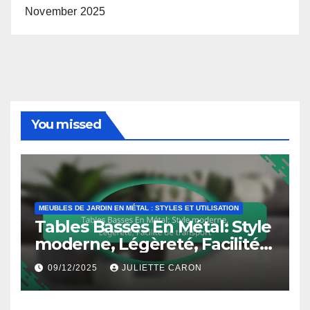
November 2025
You missed
MEUBLES DE JARDIN EN MÉTAL : STYLES ET UTILISATION
Tables Basses En Métal: Style
moderne, Légèreté, Facilité
de transport
09/12/2025
JULIETTE CARON