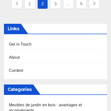
Posts
1
2
3
…
5
pagination
Links
Get in Touch
About
Content
Categories
Meubles de jardin en bois : avantages et
inconvénients