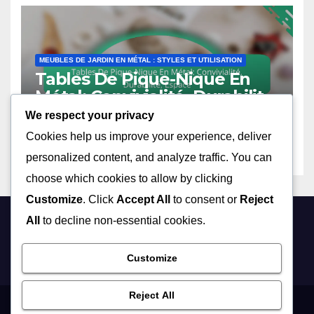
MEUBLES DE JARDIN EN MÉTAL : STYLES ET UTILISATION
Tables De Pique-Nique En
Métal: Convivialité, Durabilité,
Espace
We respect your privacy
05/12/2025
JULIETTE CARON
Cookies help us improve your experience, deliver
personalized content, and analyze traffic. You can
choose which cookies to allow by clicking
Customize
. Click
Accept All
to consent or
Reject
All
to decline non-essential cookies.
rdesjardins.com
Customize
Reject All