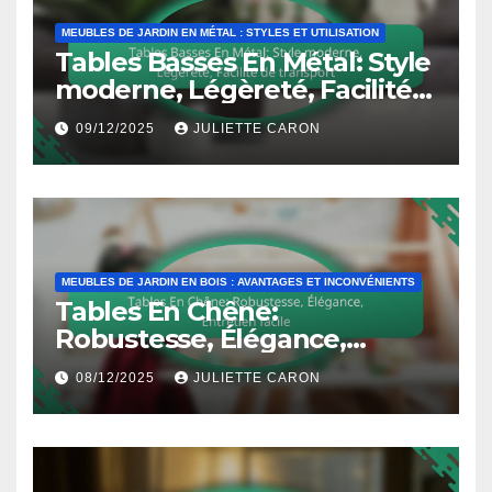
MEUBLES DE JARDIN EN MÉTAL : STYLES ET UTILISATION
Tables Basses En Métal: Style
moderne, Légèreté, Facilité
de transport
09/12/2025
JULIETTE CARON
MEUBLES DE JARDIN EN BOIS : AVANTAGES ET INCONVÉNIENTS
Tables En Chêne:
Robustesse, Élégance,
Entretien facile
08/12/2025
JULIETTE CARON