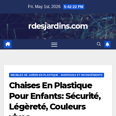
Skip
Fri. May 1st, 2026
5:42:23 PM
to
content
rdesjardins.com
MEUBLES DE JARDIN EN PLASTIQUE : AVANTAGES ET INCONVÉNIENTS
Chaises En Plastique
Pour Enfants: Sécurité,
Légèreté, Couleurs