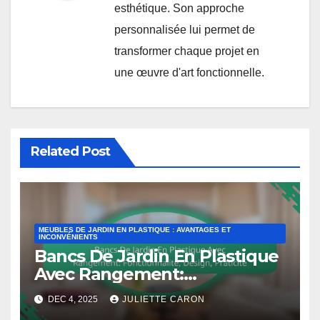
esthétique. Son approche
personnalisée lui permet de
transformer chaque projet en
une œuvre d'art fonctionnelle.
Related Post
MEUBLES DE JARDIN EN PLASTIQUE : AVANTAGES ET
INCONVÉNIENTS
Bancs De Jardin En Plastique
Avec Rangement:
Fonctionnalité, Design,
DEC 4, 2025
JULIETTE CARON
Praticité