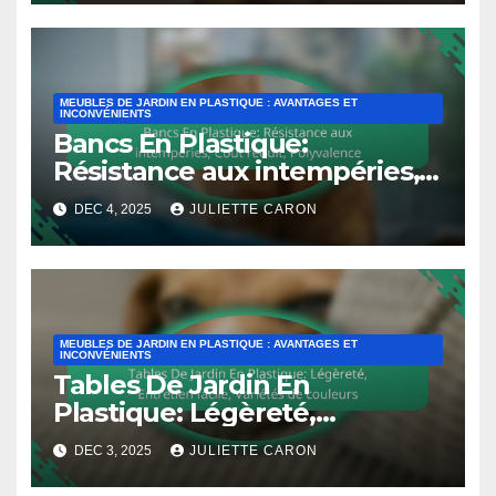
MEUBLES DE JARDIN EN PLASTIQUE : AVANTAGES ET
INCONVÉNIENTS
Bancs En Plastique:
Résistance aux intempéries,
Coût réduit, Polyvalence
DEC 4, 2025
JULIETTE CARON
MEUBLES DE JARDIN EN PLASTIQUE : AVANTAGES ET
INCONVÉNIENTS
Tables De Jardin En
Plastique: Légèreté,
Entretien facile, Variétés de
DEC 3, 2025
JULIETTE CARON
couleurs