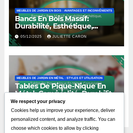
MEUBLES DE JARDIN EN BOIS : AVANTAGES ET INCONVÉNIENTS
Bancs En Bois Massif:
Durabilité, Esthétique,
Confort
05/12/2025
JULIETTE CARON
MEUBLES DE JARDIN EN MÉTAL : STYLES ET UTILISATION
Tables De Pique-Nique En
Métal: Convivialité, Durabilité,
Espace
We respect your privacy
05/12/2025
JULIETTE CARON
Cookies help us improve your experience, deliver
personalized content, and analyze traffic. You can
choose which cookies to allow by clicking