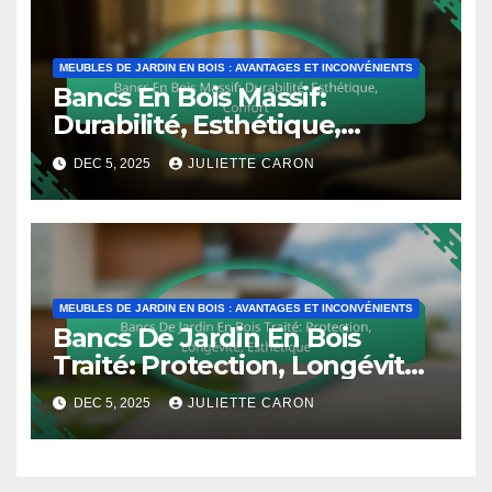
MEUBLES DE JARDIN EN BOIS : AVANTAGES ET INCONVÉNIENTS
Bancs En Bois Massif:
Durabilité, Esthétique,
Confort
DEC 5, 2025
JULIETTE CARON
MEUBLES DE JARDIN EN BOIS : AVANTAGES ET INCONVÉNIENTS
Bancs De Jardin En Bois
Traité: Protection, Longévité,
Esthétique
DEC 5, 2025
JULIETTE CARON