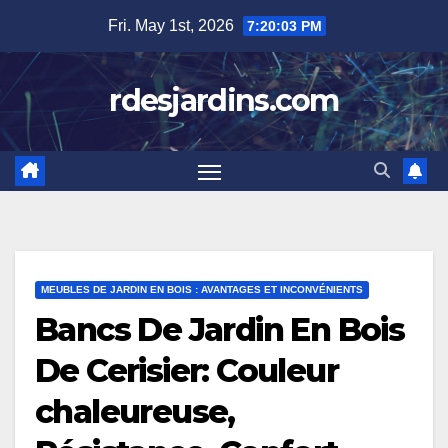
Skip
Fri. May 1st, 2026
7:20:04 PM
to
content
rdesjardins.com
MEUBLES DE JARDIN EN BOIS : AVANTAGES ET INCONVÉNIENTS
Bancs De Jardin En Bois
De Cerisier: Couleur
chaleureuse,