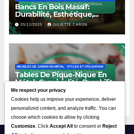
Bancs En Bois Massif:
Durabilité, Esthétique,
Confort
05/12/2025
JULIETTE CARON
MEUBLES DE JARDIN EN MÉTAL : STYLES ET UTILISATION
Tables De Pique-Nique En
Métal: Convivialité, Durabilité,
Espace
We respect your privacy
05/12/2025
JULIETTE CARON
Cookies help us improve your experience, deliver
personalized content, and analyze traffic. You can
choose which cookies to allow by clicking
Customize
. Click
Accept All
to consent or
Reject