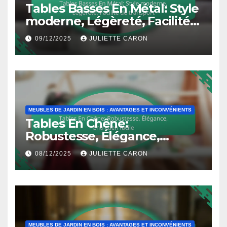
Tables Basses En Métal: Style
moderne, Légèreté, Facilité
de transport
09/12/2025
JULIETTE CARON
MEUBLES DE JARDIN EN BOIS : AVANTAGES ET INCONVÉNIENTS
Tables En Chêne:
Robustesse, Élégance,
Entretien facile
08/12/2025
JULIETTE CARON
MEUBLES DE JARDIN EN BOIS : AVANTAGES ET INCONVÉNIENTS