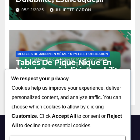
Confort
05/12/2025
JULIETTE CARON
MEUBLES DE JARDIN EN MÉTAL : STYLES ET UTILISATION
Tables De Pique-Nique En
Métal: Convivialité, Durabilité,
Espace
We respect your privacy
05/12/2025
JULIETTE CARON
Cookies help us improve your experience, deliver
personalized content, and analyze traffic. You can
choose which cookies to allow by clicking
Customize
. Click
Accept All
to consent or
Reject
All
to decline non-essential cookies.
rdesjardins.com