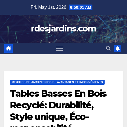
Skip
Fri. May 1st, 2026
6:50:02 AM
to
content
rdesjardins.com
MEUBLES DE JARDIN EN BOIS : AVANTAGES ET INCONVÉNIENTS
Tables Basses En Bois
Recyclé: Durabilité,
Style unique, Éco-