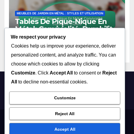
MEUBLES DE JARDIN EN MÉTAL : STYLES ET UTILISATION
Tables De Pique-Nique En
Métal: Convivialité, Durabilité,
Espace
We respect your privacy
05/12/2025
JULIETTE CARON
Cookies help us improve your experience, deliver
personalized content, and analyze traffic. You can
choose which cookies to allow by clicking
Customize
. Click
Accept All
to consent or
Reject
All
to decline non-essential cookies.
rdesjardins.com
Customize
Reject All
Cookies & Tracking
Get in Touch
About
Privacy Policy
Accept All