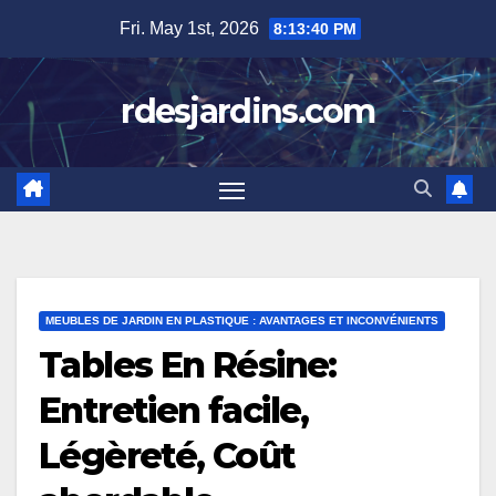
Skip
Fri. May 1st, 2026
8:13:42 PM
to
content
rdesjardins.com
MEUBLES DE JARDIN EN PLASTIQUE : AVANTAGES ET INCONVÉNIENTS
Tables En Résine:
Entretien facile,
Légèreté, Coût