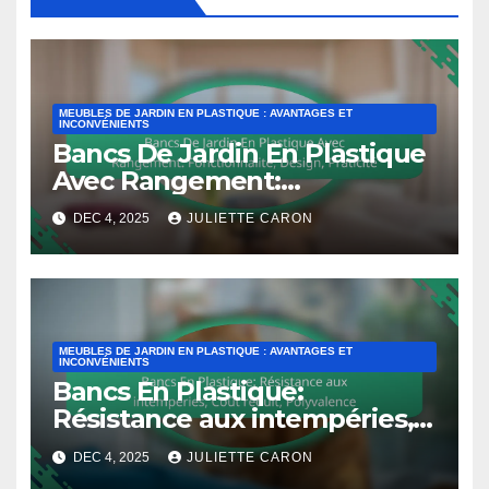
MEUBLES DE JARDIN EN PLASTIQUE : AVANTAGES ET
INCONVÉNIENTS
Bancs De Jardin En Plastique
Avec Rangement:
Fonctionnalité, Design,
DEC 4, 2025
JULIETTE CARON
Praticité
MEUBLES DE JARDIN EN PLASTIQUE : AVANTAGES ET
INCONVÉNIENTS
Bancs En Plastique:
Résistance aux intempéries,
Coût réduit, Polyvalence
DEC 4, 2025
JULIETTE CARON