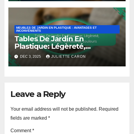
MEUBLES DE JARDIN EN PLASTIQUE : AVANTAGES ET
INCONVÉNIENTS
Tables De Jardin En
Plastique: Légèreté,
Entretien facile, Variétés de
DEC 3, 2025
JULIETTE CARON
couleurs
Leave a Reply
Your email address will not be published.
Required
fields are marked
*
Comment
*